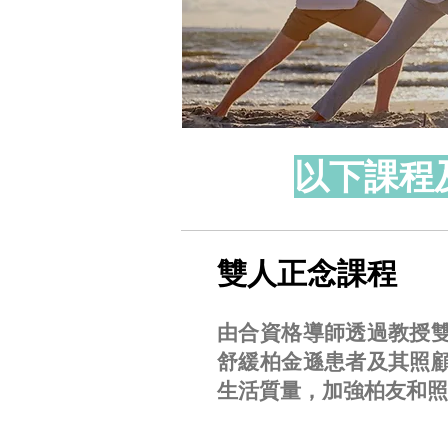
​以下課
雙人​正念課程
由合資格導師透過教授
舒緩柏金遜患者及其照
生活質量，加強柏友和照